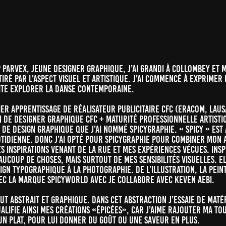
Parvex, jeune designer graphique, j’ai grandi à Collombey et M
ttiré par l'aspect visuel et artistique. J'ai commencé à exprimer
ite explorer la danse contemporaine.
mier apprentissage de Réalisateur Publicitaire CFC (ERACOM, Laus
de Designer Graphique CFC + Maturité Professionnelle Artistiq
 de design graphique que j’ai nommé Spicygraphie. « Spicy » est
tidienne. Donc j’ai opté pour Spicygraphie pour combiner mon 
es inspirations venant de la rue et mes expériences vécues. Insp
eaucoup de choses, mais surtout de mes sensibilités visuelles. 
ign typographique à la photographie. De l’illustration, la pein
vec la marque Spicyworld avec je collabore avec keven Aebi.
ut abstrait et graphique. Dans cet abstraction j’essaie de maté
ualifie ainsi mes créations «épicées», car j’aime rajouter ma t
un plat, pour lui donner du goût ou une saveur en plus.