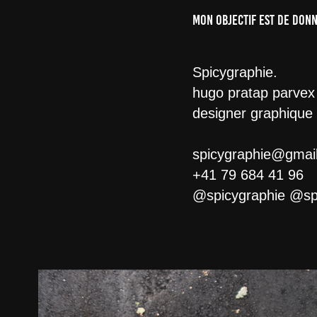
Mon objectif est de don
Spicygraphie.
hugo pratap parvex
designer graphique &
spicygraphie@gmai
+41 79 684 41 96
@spicygraphie @sp